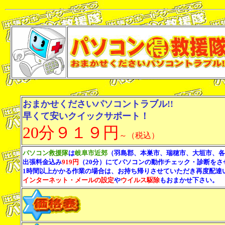
おまかせくださいパソコントラブル!!
早くて安いクイックサポート！
20分９１９円
～（税込）
パソコン救援隊
は
岐阜市近郊
（羽島郡、本巣市、瑞穂市、大垣市、各
出張料金込み
919円
（20分）にてパソコンの動作チェック・診断をさ
1時間以上かかる作業の場合は、お持ち帰りさせていただき再度配達
インターネット・メールの設定
や
ウイルス駆除
もおまかせ下さい。