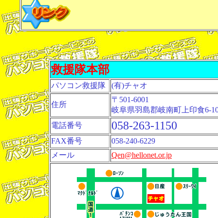
救援隊本部
パソコン救援隊
(有)チャオ
〒501-6001
住所
岐阜県羽島郡岐南町上印食6-1
058-263-1150
電話番号
FAX番号
058-240-6229
メール
Qen@hellonet.or.jp